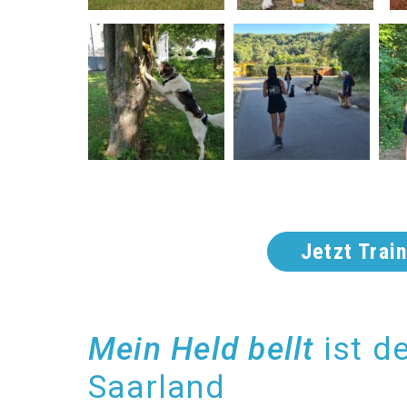
Jetzt Trai
Mein Held bellt
ist d
Saarland