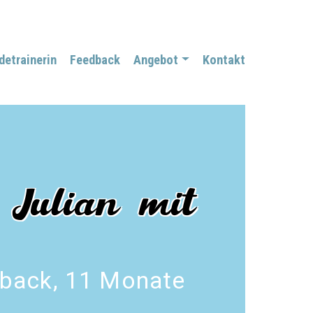
detrainerin
Feedback
Angebot
Kontakt
 Julian mit
back, 11 Monate