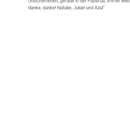
Unsicherheiten, gerade in der Pubertät, immer wie
danke, danke! Natalie, Julian und Azul“